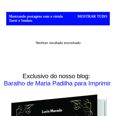
P
Mostrando postagens com o rótulo
MOSTRAR TUDO
o
Tarot e Sonhos
s
t
a
g
Nenhum resultado encontrado
e
n
s
Exclusivo do nosso blog:
Baralho de Maria Padilha para Imprimir