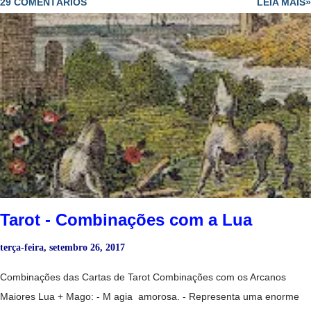
29 COMENTÁRIOS
LEIA MAIS»
problemas que pareciam estagnados agora está começando a ser
solucionados, embora lentamente. Mago + Sacerdotisa Invertida: -
Encontrará trabalho mas alguém invejoso lhe colocará obstáculos. -
Uma mulher sábia se vê tentada por um homem que não a merece e
não a respeita. Mago Invertido + Sacerdotisa: - Homem mentiroso,
que não consegue enganar sua companheira. Mago Invertido
+ Sacerdotisa Invertida: - Casal mal ajustado. Mago + Sacerdotisa +
Justiça: - Exames ou testes, estudos que se acabam. O Mago é o
trabalho, a Sacerdotisa os estudos e a Justiça fala sobre provas,...
Tarot - Combinações com a Lua
terça-feira, setembro 26, 2017
Combinações das Cartas de Tarot Combinações com os Arcanos
Maiores Lua + Mago: - M agia amorosa. - Representa uma enorme