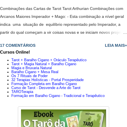
Combinações das Cartas de Tarot Tarot Arthurian Combinações com
Arcanos Maiores Imperador + Mago: - Esta combinação a nível geral
indica uma situação de equilíbrio representado pelo Imperador, a
partir do qual começam a vir coisas novas e se iniciam novos projetos,
todos representados pelo Mago. - Juntas essas duas cartas
17 COMENTÁRIOS
LEIA MAIS»
anunciam que está em uma posição privilegiada e que têm
Cursos Online!
capacidade para assumir o que quer. - Renovação indispensável. -
Tarot + Baralho Cigano + Oráculo Terapêutico
Aconselha confiar em uma pessoa jovem, mas determinado, cheio de
Tarot + Magia Natural + Baralho Cigano
Magia e Bruxaria Natural
ideias. - Possibilidade de colaboração entre pai e filho. -
Baralho Cigano + Mesa Real
Os 7 Rituais de Poder
É aconselhável confiar em uma pessoa jovem, mas determinado,
32 Terapias Holísticas - Portal Prosperidade
Formação Completa em Baralho Cigano
cheio de ideias; - Possibilidade de colaboração entre pai e filho.
Curso de Tarot - Desvende a Arte do Tarot
TAROTerapia
- Reuniões, contatos, tudo está em movimento e novidade, falam de
Formação em Baralho Cigano - Tradicional e Terapêutico
uma nova relação ou relacionamento estável. - Posição privilegiada
para empreender algo. - Possível início de um relacionamento sério.
Trabalho : -Sempre em m...