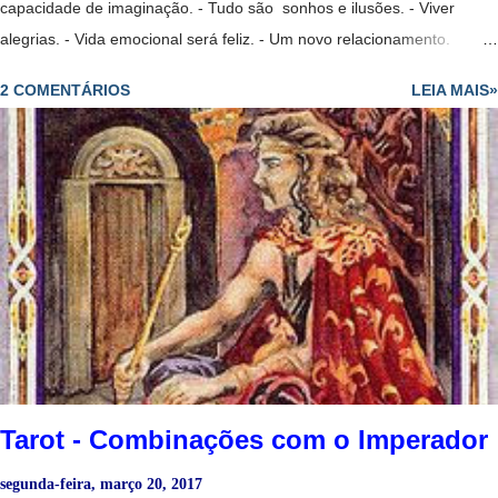
capacidade de imaginação. - Tudo são sonhos e ilusões. - Viver
alegrias. - Vida emocional será feliz. - Um novo relacionamento.
- Indústrias criativas. - Um mistério. Lua Invertida + Mago: - P essoa
2 COMENTÁRIOS
LEIA MAIS»
que nos ajuda a superar uma grande tristeza. Lua Invertida + Mago
Invertido: - Pessoa pouco confiável. Lua + Mago + Sacerdotisa: - M
agia amorosa. - Uma musa. Lua + Mago + Sol: - Altos e baixos. -
Inquietações. Lua + Sacerdotisa: - P erseguir o secreto e o oculto.
Sharman-Caselli Tarot - Clarividência. - Sentir uma grande solidão. -
Tristeza, falta de comunicação. - Introversão. - Uma pessoa
extremamente sensível, mas não manipula muito bem as suas
capacidades. - Amor platônico irrealizável. - Período de extrema
cautela, nada é o que parece. - Magia amorosa. - Ma terni...
Tarot - Combinações com o Imperador
segunda-feira, março 20, 2017