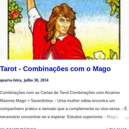
papéis. - Perda de controle. - Pessoa que ajuda a outra a manter o
foco. - Mulher sábia que dá passos ousados no amor​​. - Portas abertas
da iluminação espiritual, mas deve tomar cuidado para não se perder
em fantasias. - Pode representar uma mulher imprudente e
excessivamente idealista e sonhadora. - Amor que não se expressa e
que finalmente se liberta. - Relação passageira. - No dinheiro, cuidado
com suas economias, possível desperdício de...
Tarot - Combinações com o Mago
quarta-feira, julho 30, 2014
Combinações com as Cartas de Tarot Combinações com Arcanos
Maiores Mago + Sacerdotisa: - Uma mulher sábia encontra um
companheiro prático e sensato que a complementa ou vice-versa. - É
necessário concentrar-se e esperar. Estudos superiores. - Magia.
- Um projeto no ar. - Mostra que sim, vai voltar. - Solução, êxito,