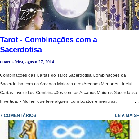
consulente desempregado, virá um trabalho muito bem renumerado.
- Para quem está empregado, anuncia aumento de salário ou
melhorias substancia...
Tarot - Combinações com a
Sacerdotisa
quarta-feira, agosto 27, 2014
Combinações das Cartas do Tarot Sacerdotisa Combinações da
Sacerdotisa com os Arcanos Maiores e os Arcanos Menores. Inclui
Cartas Invertidas. Combinações com os Arcanos Maiores Sacerdotisa
Invertida: - Mulher que fere alguém com boatos e mentiras.
Sacerdotisa + Louco: -Deve esperar para ser mais maduro para fazer
7 COMENTÁRIOS
LEIA MAIS»
o que quer e ainda tem que aprender muitas coisas para avançar. -
Revelação vem tarde demais; perdeu a oportunidade. - Todos os
caminhos estão abertos para o consulente. - Mulher que perde os