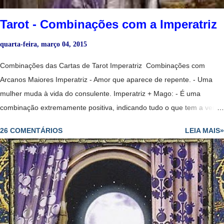
Tarot - Combinações com a Imperatriz
quarta-feira, março 04, 2015
Combinações das Cartas de Tarot Imperatriz Combinações com
Arcanos Maiores Imperatriz - Amor que aparece de repente. - Uma
mulher muda à vida do consulente. Imperatriz + Mago: - É uma
combinação extremamente positiva, indicando tudo o que tem a ver
com a abundância conseguida graças a seu trabalho e as suas
26 COMENTÁRIOS
LEIA MAIS»
habilidades. - Diplomacia leva ao sucesso. - Par romântico e
harmonioso. - Uma relação muito romântica e sensual. No amor : -
Mostra o início de um relacionamento ou o fortalecimento de um já
existente. -Paixão. -Sucesso para engravidar se esse for o desejo.
Na saúde : -Boa saúde em geral. No dinheiro: - Vida folgada graças
à grande competência que o consulente tem no campo em que
trabalha. - Pessoa com grande potencial. No trabalho : - Para o