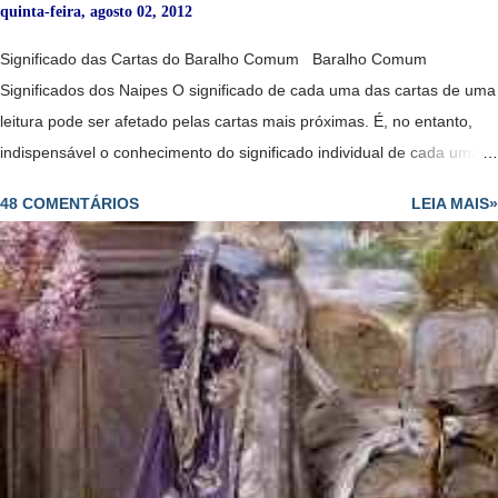
quinta-feira, agosto 02, 2012
Significado das Cartas do Baralho Comum Baralho Comum
Significados dos Naipes O significado de cada uma das cartas de uma
leitura pode ser afetado pelas cartas mais próximas. É, no entanto,
indispensável o conhecimento do significado individual de cada uma
delas, especialmente das figuras. Estas têm tendências para
48 COMENTÁRIOS
LEIA MAIS»
representar indivíduos que fazem parte da vida da pessoa para quem
se colocam as cartas, ou nela têm influência - ao passo que as outras
cartas do naipe representam forças ou tendências. O cartomante
deve ter em conta as associações tradicionais e muito importante que
se relacionam com cada um dos naipes em geral. Alquimia de bicicleta
1977 Inglaterra Baralho Comum - Significados dos Naipe de Copas
São as cartas do amor, da amizade e do prazer. Rei - Um homem
importante de pele clara, talvez de posição elevada ou distinta;
bondoso, terno e generoso. Bicicleta Anne Stokes Dama - Todas as
virtudes tradicionais encarn...