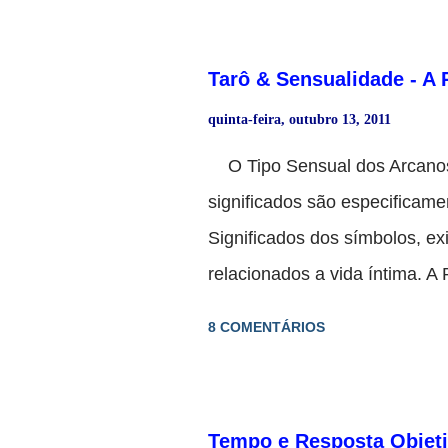
significado. Vamos ver; Co
= Sol + Julgamento A aliança
Tarô & Sensualidade - 
entre a simultaneidade, a rap
quinta-feira, outubro 13, 2011
pelo Julgamento. Do outro, os i
tendentes ao amor e à concór
O Tipo Sensual dos Arcanos 
Paixão = Sol + Julgamento + 
significados são especificame
Papa, símbolo da legalidade,
Significados dos símbolos, e
casamento de amor, em cons.
relacionados a vida íntima. A 
conhecemos, é sempre instáv
8 COMENTÁRIOS
seja, intumescência (ação pel
atividade e passividade, frigi
cobra simboliza a constância d
Tempo e Resposta Objeti