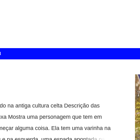
1
do na antiga cultura celta Descrição das
 Bruxa Mostra uma personagem que tem em
meçar alguma coisa. Ela tem uma varinha na
éu e na esquerda, uma espada apontada para