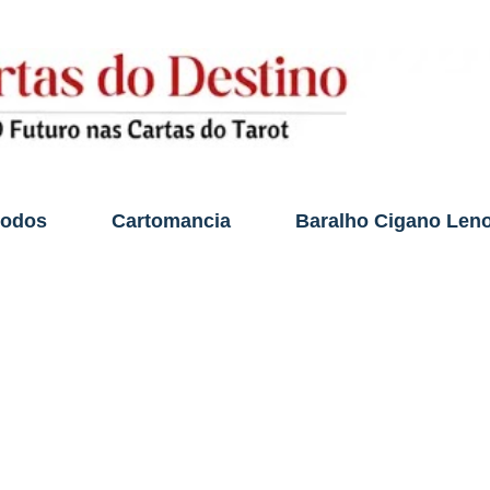
Pular para o conteúdo principal
todos
Cartomancia
Baralho Cigano Len