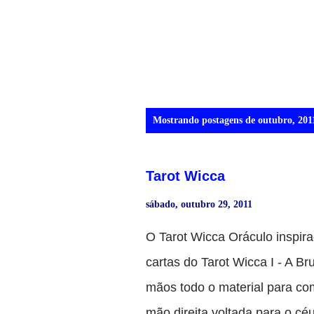
P
Mostrando postagens de outubro, 201
o
s
Tarot Wicca
t
a
sábado, outubro 29, 2011
g
O Tarot Wicca Oráculo inspira
e
cartas do Tarot Wicca I - A
n
mãos todo o material para co
s
mão direita voltada para o c