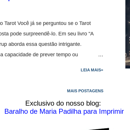
sculinidade. A forma do lobo representa as
 homem, consideradas à parte da função do
obra). Quer dizer que a paixão não há de
 Tarot Você já se perguntou se o Tarot
ta ou acalmada. Por outro lado, isso significa
sta pode surpreendê-lo. Em seu livro "A
idade genital são complementares a outra. A
trup aborda essa questão intrigante.
dade entre as variações, simbolizando a
 a capacidade de prever tempo ou
No entanto, isso não significa que o Tarot
LEIA MAIS»
e questões de tempo . Kastrup sugere uma
zação dos critérios de passivo/ativo e
MAIS POSTAGENS
te uma interpretação mais matizada do tempo
Exclusivo do nosso blog:
ot . Além disso, para respostas objetivas e
Baralho de Maria Padilha para Imprimir
ama de cartas "sim", "não" e "neutras" .
uma visão clara e direta da situação em