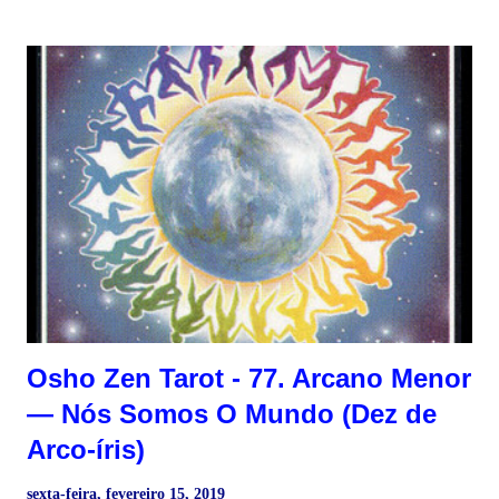
caindo sobre as folhas de lótus. E olha que essa é uma
das coisas mais lindas de se ver: o orvalho de outono caindo
sobre as folhas de lótus, brilhando ao sol da manhã, como
pérolas verdadeiras. Naturalmente isso não passa de uma
experiência momentânea. À medida que o sol se levanta, o
orvalho de outono começa a evaporar-se... Essa beleza
passageira certamente não pode ser comparada com uma
eterna primavera em seu ser. Por mais longe que você
consiga olhar para trás, verá que essa primavera se...
Osho Zen Tarot - 77. Arcano Menor
― Nós Somos O Mundo (Dez de
Arco-íris)
sexta-feira, fevereiro 15, 2019