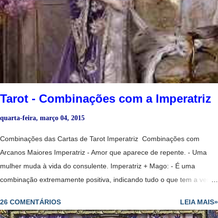
se relacionam com cada um dos naipes em geral. Alquimia de bicicleta
1977 Inglaterra Baralho Comum - Significados dos Naipe de Copas
São as cartas do amor, da amizade e do prazer. Rei - Um homem
importante de pele clara, talvez de posição elevada ou distinta;
bondoso, terno e generoso. Bicicleta Anne Stokes Dama - Todas as
virtudes tradicionais encarn...
Tarot - Combinações com a Imperatriz
quarta-feira, março 04, 2015
Combinações das Cartas de Tarot Imperatriz Combinações com
Arcanos Maiores Imperatriz - Amor que aparece de repente. - Uma
mulher muda à vida do consulente. Imperatriz + Mago: - É uma
combinação extremamente positiva, indicando tudo o que tem a ver
com a abundância conseguida graças a seu trabalho e as suas
26 COMENTÁRIOS
LEIA MAIS»
habilidades. - Diplomacia leva ao sucesso. - Par romântico e