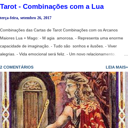
Tarot - Combinações com a Lua
terça-feira, setembro 26, 2017
Combinações das Cartas de Tarot Combinações com os Arcanos
Maiores Lua + Mago: - M agia amorosa. - Representa uma enorme
capacidade de imaginação. - Tudo são sonhos e ilusões. - Viver
alegrias. - Vida emocional será feliz. - Um novo relacionamento.
- Indústrias criativas. - Um mistério. Lua Invertida + Mago: - P essoa
2 COMENTÁRIOS
LEIA MAIS»
que nos ajuda a superar uma grande tristeza. Lua Invertida + Mago
Invertido: - Pessoa pouco confiável. Lua + Mago + Sacerdotisa: - M
agia amorosa. - Uma musa. Lua + Mago + Sol: - Altos e baixos. -
Inquietações. Lua + Sacerdotisa: - P erseguir o secreto e o oculto.
Sharman-Caselli Tarot - Clarividência. - Sentir uma grande solidão. -
Tristeza, falta de comunicação. - Introversão. - Uma pessoa
extremamente sensível, mas não manipula muito bem as suas
capacidades. - Amor platônico irrealizável. - Período de extrema