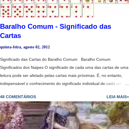
Baralho Comum - Significado das
Cartas
quinta-feira, agosto 02, 2012
Significado das Cartas do Baralho Comum Baralho Comum
Significados dos Naipes O significado de cada uma das cartas de uma
leitura pode ser afetado pelas cartas mais próximas. É, no entanto,
indispensável o conhecimento do significado individual de cada uma
delas, especialmente das figuras. Estas têm tendências para
48 COMENTÁRIOS
LEIA MAIS»
representar indivíduos que fazem parte da vida da pessoa para quem
se colocam as cartas, ou nela têm influência - ao passo que as outras
cartas do naipe representam forças ou tendências. O cartomante
deve ter em conta as associações tradicionais e muito importante que