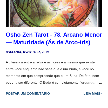
Osho Zen Tarot - 78. Arcano Menor
― Maturidade (Ás de Arco-íris)
sexta-feira, fevereiro 22, 2019
A diferença entre a relva e as flores é a mesma que existe
entre você enquanto não sabe que é um Buda, e você no
momento em que compreende que é um Buda. De fato, nem
poderia ser diferente. O Buda é completamente florescido,
inteiramente aberto. Os seus lótus, suas pétalas, chegaram a
POSTAR UM COMENTÁRIO
LEIA MAIS»
uma realização... Com certeza, ser você mesmo, pleno de
primavera, é muito mais belo do que o orvalho de outono