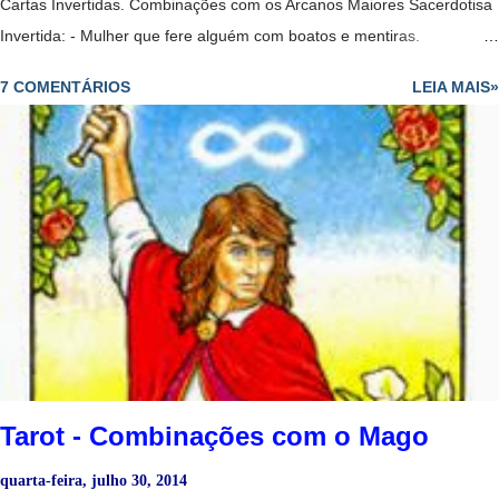
Cartas Invertidas. Combinações com os Arcanos Maiores Sacerdotisa
Invertida: - Mulher que fere alguém com boatos e mentiras.
Sacerdotisa + Louco: -Deve esperar para ser mais maduro para fazer
7 COMENTÁRIOS
LEIA MAIS»
o que quer e ainda tem que aprender muitas coisas para avançar. -
Revelação vem tarde demais; perdeu a oportunidade. - Todos os
caminhos estão abertos para o consulente. - Mulher que perde os
papéis. - Perda de controle. - Pessoa que ajuda a outra a manter o
foco. - Mulher sábia que dá passos ousados no amor​​. - Portas abertas
da iluminação espiritual, mas deve tomar cuidado para não se perder
em fantasias. - Pode representar uma mulher imprudente e
excessivamente idealista e sonhadora. - Amor que não se expressa e
que finalmente se liberta. - Relação passageira. - No dinheiro, cuidado
com suas economias, possível desperdício de...
Tarot - Combinações com o Mago
quarta-feira, julho 30, 2014