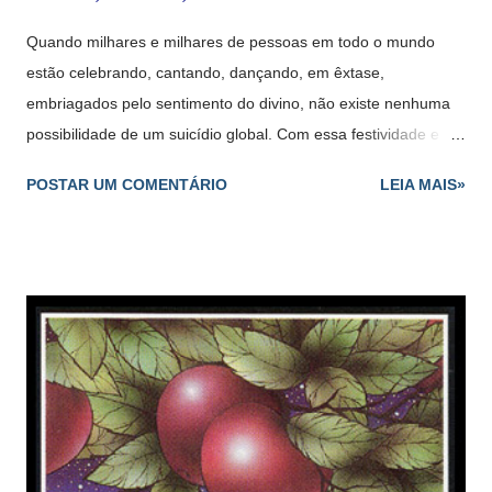
Quando milhares e milhares de pessoas em todo o mundo
estão celebrando, cantando, dançando, em êxtase,
embriagados pelo sentimento do divino, não existe nenhuma
possibilidade de um suicídio global. Com essa festividade e
com tanto riso, com tanto equilíbrio e saúde, com tanta
POSTAR UM COMENTÁRIO
LEIA MAIS»
naturalidade e espontaneidade, como poderia acontecer
uma guerra?... A vida lhe foi dada para que você crie, seja feliz
e celebre. Quando você chora, quando está infeliz,
fica sozinho. Quando está celebrando, a existência
inteira participa com você. Somente na celebração
encontramos o que é fundamental, o que é eterno. Somente
na celebração ultrapassamos o círculo do nascimento e da
morte. Osho I Celebrate Myself, Cap. 4 Comentário : Aqui, a
humanidade é representada como um arco-íris de seres
dançando em volta da mandala da Terra, com pessoas de