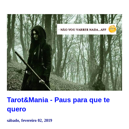
fruta está sempre pronta para ser colhida. Só é preciso ter
coragem para penetrar em sua floresta interior. A fruta está
sempre madura, e qualquer momento é sempre o
momento certo. Não existe essa coisa de momento errado.
Osho A Sudden Clash of Thunder, Cap. 6 Comentário :
Quando a fruta está madura, ela cai da árvore por si mesma.
Num momento, ela pende de um dos galhos da árvore, cheia
de sumo. No momento seguinte ela cai ― não porque tenha
sido forçada a cair, ou tenha se esforça...
Tarot&Mania - Paus para que te
quero
sábado, fevereiro 02, 2019