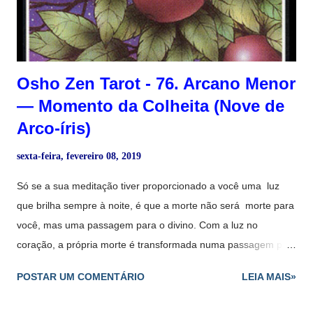
mãos dadas e alegres, gratas pela dádiva da vida. Esta carta
representa um tempo de com...
Osho Zen Tarot - 76. Arcano Menor
― Momento da Colheita (Nove de
Arco-íris)
sexta-feira, fevereiro 08, 2019
Só se a sua meditação tiver proporcionado a você uma luz
que brilha sempre à noite, é que a morte não será morte para
você, mas uma passagem para o divino. Com a luz no
coração, a própria morte é transformada numa passagem pela
qual você adentra o espírito universal: você se torna um com o
POSTAR UM COMENTÁRIO
LEIA MAIS»
oceano. E a menos que você passe pela experiência
oceânica, terá vivido em vão. O momento é sempre agora, e a