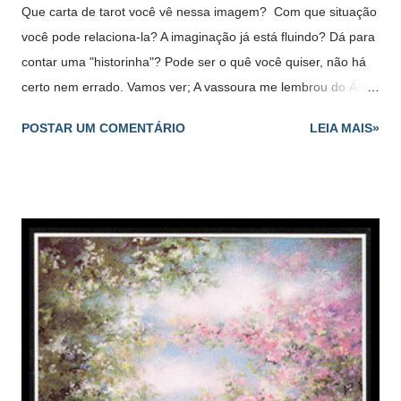
Que carta de tarot você vê nessa imagem? Com que situação
você pode relaciona-la? A imaginação já está fluindo? Dá para
contar uma "historinha"? Pode ser o quê você quiser, não há
certo nem errado. Vamos ver; A vassoura me lembrou do Ás
de Paus Significado - oportunidade, impulso,
POSTAR UM COMENTÁRIO
LEIA MAIS»
empreendimento... Interpretação - Eu vejo quê a pessoa
recebeu uma oportunidade de trabalho. A floresta ao entorno
associei com o 10 de Paus Significado - acúmulo de trabalho,
obrigações, fardo, exigências, responsabilidades...
Interpretação - Eu vejo que o trabalho será árduo. A pessoa
terá que varrer todas as folhas da floresta!!! Quê??? A pessoa
dando as costas para a floresta associei ao 8 de Copas
Significado - demissão, abandono, desistência, ir embora...
Interpretação - A pessoa não vai querer esse trabalho. - NÃO
VOU VARRER NADA...AFF Naipe de Paus Paus para que te...