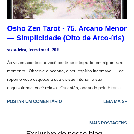
Osho Zen Tarot - 75. Arcano Menor
― Simplicidade (Oito de Arco-íris)
sexta-feira, fevereiro 01, 2019
Às vezes acontece a você sentir-se integrado, em algum raro
momento. Observe o oceano, o seu espírito indomável ― de
repente você esquece a sua divisão interior, a sua
esquizofrenia: você relaxa. Ou então, andando pelo Himalaia,
contemplando a neve virgem nos picos das montanhas, de
POSTAR UM COMENTÁRIO
LEIA MAIS»
repente uma calma o envolve e você não precisa ser falso,
porque não há ali nenhum outro ser humano para o qual
representar. Você se reintegra. Ou ainda, ouvindo boa
MAIS POSTAGENS
música, você se sente integrado. Sempre que, em qualquer
Exclusivo do nosso blog: