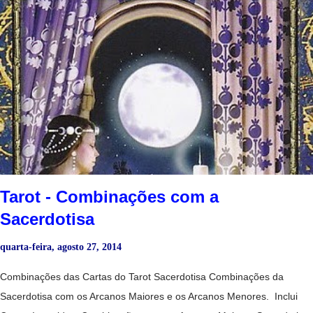
harmonioso. - Uma relação muito romântica e sensual. No amor : -
Mostra o início de um relacionamento ou o fortalecimento de um já
existente. -Paixão. -Sucesso para engravidar se esse for o desejo.
Na saúde : -Boa saúde em geral. No dinheiro: - Vida folgada graças
à grande competência que o consulente tem no campo em que
trabalha. - Pessoa com grande potencial. No trabalho : - Para o
consulente desempregado, virá um trabalho muito bem renumerado.
- Para quem está empregado, anuncia aumento de salário ou
melhorias substancia...
Tarot - Combinações com a
Sacerdotisa
quarta-feira, agosto 27, 2014
Combinações das Cartas do Tarot Sacerdotisa Combinações da
Sacerdotisa com os Arcanos Maiores e os Arcanos Menores. Inclui