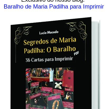
situação, você se torne uno, uma paz, uma felicidade, uma
Baralho de Maria Padilha para Imprimir
bênção o envolvem, brotam de dentro de você. Você se sente
preenchido. Não há necessidade de ficar esperando por esses
momentos ― eles podem transformar-se na sua maneira
natural de viver. Esses momentos extraordinários podem
transformar-se em momentos comuns ― este é todo o esforço
do Zen. É possível viver uma vida extraor...