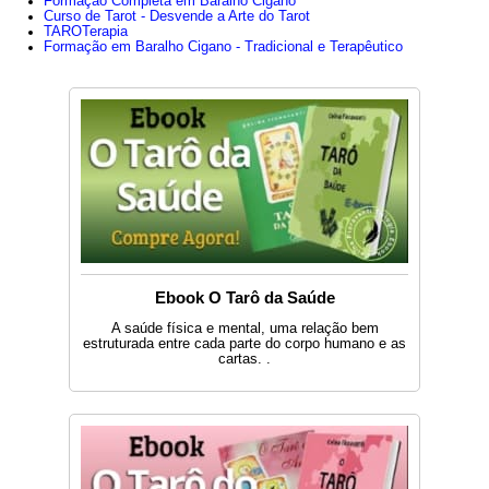
Formação Completa em Baralho Cigano
cheio de ideias; - Possibilidade de colaboração entre pai e filho.
Curso de Tarot - Desvende a Arte do Tarot
TAROTerapia
- Reuniões, contatos, tudo está em movimento e novidade, falam de
Formação em Baralho Cigano - Tradicional e Terapêutico
uma nova relação ou relacionamento estável. - Posição privilegiada
para empreender algo. - Possível início de um relacionamento sério.
Trabalho : -Sempre em m...
Ebook O Tarô da Saúde
A saúde física e mental, uma relação bem
estruturada entre cada parte do corpo humano e as
cartas. .