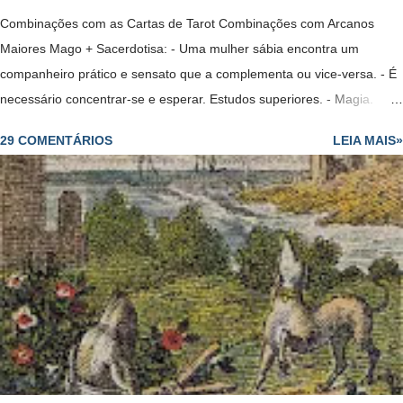
Combinações com as Cartas de Tarot Combinações com Arcanos
Maiores Mago + Sacerdotisa: - Uma mulher sábia encontra um
companheiro prático e sensato que a complementa ou vice-versa. - É
necessário concentrar-se e esperar. Estudos superiores. - Magia.
- Um projeto no ar. - Mostra que sim, vai voltar. - Solução, êxito,
29 COMENTÁRIOS
LEIA MAIS»
problemas que pareciam estagnados agora está começando a ser
solucionados, embora lentamente. Mago + Sacerdotisa Invertida: -
Encontrará trabalho mas alguém invejoso lhe colocará obstáculos. -
Uma mulher sábia se vê tentada por um homem que não a merece e
não a respeita. Mago Invertido + Sacerdotisa: - Homem mentiroso,
que não consegue enganar sua companheira. Mago Invertido
+ Sacerdotisa Invertida: - Casal mal ajustado. Mago + Sacerdotisa +
Justiça: - Exames ou testes, estudos que se acabam. O Mago é o
trabalho, a Sacerdotisa os estudos e a Justiça fala sobre provas,...