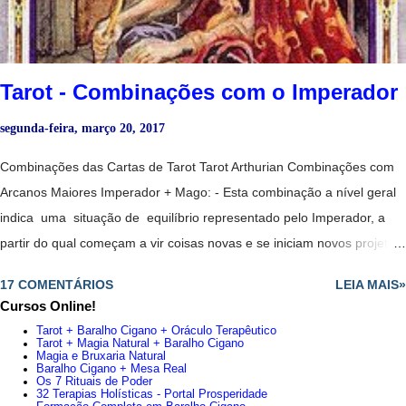
cautela, nada é o que parece. - Magia amorosa. - Ma terni...
Tarot - Combinações com o Imperador
segunda-feira, março 20, 2017
Combinações das Cartas de Tarot Tarot Arthurian Combinações com
Arcanos Maiores Imperador + Mago: - Esta combinação a nível geral
indica uma situação de equilíbrio representado pelo Imperador, a
partir do qual começam a vir coisas novas e se iniciam novos projetos,
todos representados pelo Mago. - Juntas essas duas cartas
17 COMENTÁRIOS
LEIA MAIS»
anunciam que está em uma posição privilegiada e que têm
Cursos Online!
capacidade para assumir o que quer. - Renovação indispensável. -
Tarot + Baralho Cigano + Oráculo Terapêutico
Aconselha confiar em uma pessoa jovem, mas determinado, cheio de
Tarot + Magia Natural + Baralho Cigano
Magia e Bruxaria Natural
ideias. - Possibilidade de colaboração entre pai e filho. -
Baralho Cigano + Mesa Real
Os 7 Rituais de Poder
É aconselhável confiar em uma pessoa jovem, mas determinado,
32 Terapias Holísticas - Portal Prosperidade