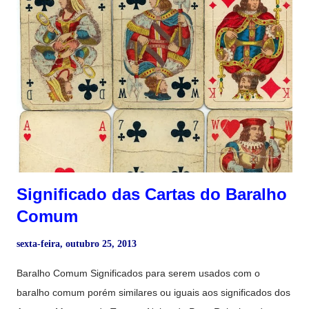
Mistério Quem está matando os seguidores de Satanás?
Warren Ritter, leitor de cartas de Tarot e investigador amador
sem vontade, tem duas semanas para descobrir, ... Agora, as
cartas de avisar do perigo como a Alta Sacerdotisa é lançada
seguido pelo Louco . Alta Sacerdotisa , o segundo no
extremamente original e divertido Tarot Card série de
mistério, ainda revel...
Significado das Cartas do Baralho
Comum
sexta-feira, outubro 25, 2013
Baralho Comum Significados para serem usados com o
baralho comum porém similares ou iguais aos significados dos