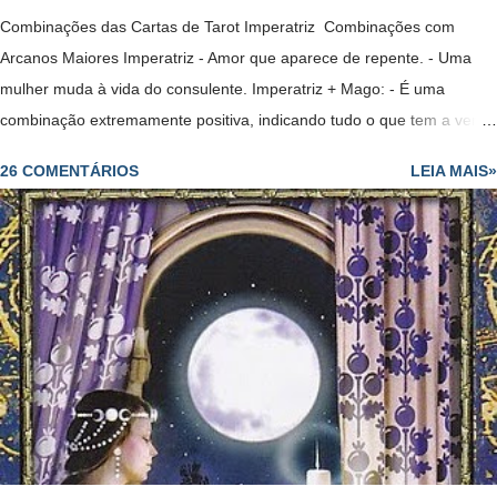
Combinações das Cartas de Tarot Imperatriz Combinações com
Arcanos Maiores Imperatriz - Amor que aparece de repente. - Uma
mulher muda à vida do consulente. Imperatriz + Mago: - É uma
combinação extremamente positiva, indicando tudo o que tem a ver
com a abundância conseguida graças a seu trabalho e as suas
26 COMENTÁRIOS
LEIA MAIS»
habilidades. - Diplomacia leva ao sucesso. - Par romântico e
harmonioso. - Uma relação muito romântica e sensual. No amor : -
Mostra o início de um relacionamento ou o fortalecimento de um já
existente. -Paixão. -Sucesso para engravidar se esse for o desejo.
Na saúde : -Boa saúde em geral. No dinheiro: - Vida folgada graças
à grande competência que o consulente tem no campo em que
trabalha. - Pessoa com grande potencial. No trabalho : - Para o
consulente desempregado, virá um trabalho muito bem renumerado.
- Para quem está empregado, anuncia aumento de salário ou
melhorias substancia...