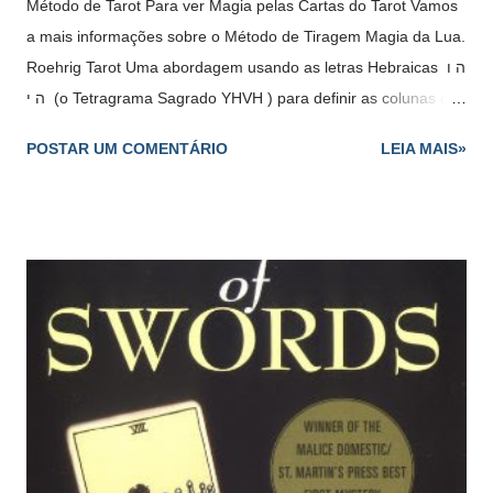
Método de Tarot Para ver Magia pelas Cartas do Tarot Vamos
a mais informações sobre o Método de Tiragem Magia da Lua.
Roehrig Tarot Uma abordagem usando as letras Hebraicas ה ו
ה י (o Tetragrama Sagrado YHVH ) para definir as colunas do
quadrado deste método. YHVH em Hebraico: Hebraico
POSTAR UM COMENTÁRIO
LEIA MAIS»
Pronúncia Letra י Yodh ou Yud "Y" ה He ou Hêi "H" ו Waw
ou Vav "V" ה He ou Hêi "H" Cada letra ( ה ו ה י ) corresponde
a um Naipe (Paus, Copas, Espadas, Ouros). Correspondência
no Quadrado Cada Naipe corresponde a um elemento - י Yod
- ♣ Paus (Fogo) - Corresponde a figura do Rei - Se a Lua
estiver na coluna de Yod , a questão irá se referir ao trabalho,
negócios, energia e luta. ה He - ♥ Copas (Água) -
Corresponde a figura da Rainha - Se a Lua estiver na coluna
de He , a questão irá se referir ao prazer, a...