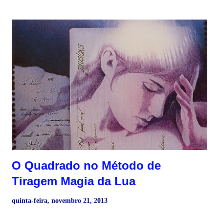
Quem ajuda o consulente. 3) Quem trai o consulente. 4) Quem
aconselha o consulente. 5) Quem o consulente deve seguir os
passos. 6) Quem o consulente deve evitar. As cartas da Corte
podem representar pessoas, com a descrição física da carta
ou padrões de comportamento (característica psicológica).
Tente identificar a pessoa que a carta descreve. Por vezes a
característica psicológica tendem a prevalecer sobre a
descrição física. >> Arcanos Menores do Tarot Descrição
física ♣ Paus - Pessoas de cabelos claros ou ruivos de pele
cl...
O Quadrado no Método de
Tiragem Magia da Lua
quinta-feira, novembro 21, 2013