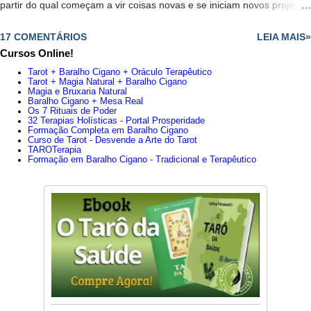
partir do qual começam a vir coisas novas e se iniciam novos projetos,
todos representados pelo Mago. - Juntas essas duas cartas
17 COMENTÁRIOS
LEIA MAIS»
anunciam que está em uma posição privilegiada e que têm
Cursos Online!
capacidade para assumir o que quer. - Renovação indispensável. -
Tarot + Baralho Cigano + Oráculo Terapêutico
Aconselha confiar em uma pessoa jovem, mas determinado, cheio de
Tarot + Magia Natural + Baralho Cigano
Magia e Bruxaria Natural
ideias. - Possibilidade de colaboração entre pai e filho. -
Baralho Cigano + Mesa Real
Os 7 Rituais de Poder
É aconselhável confiar em uma pessoa jovem, mas determinado,
32 Terapias Holísticas - Portal Prosperidade
Formação Completa em Baralho Cigano
cheio de ideias; - Possibilidade de colaboração entre pai e filho.
Curso de Tarot - Desvende a Arte do Tarot
TAROTerapia
- Reuniões, contatos, tudo está em movimento e novidade, falam de
Formação em Baralho Cigano - Tradicional e Terapêutico
uma nova relação ou relacionamento estável. - Posição privilegiada
para empreender algo. - Possível início de um relacionamento sério.
Trabalho : -Sempre em m...