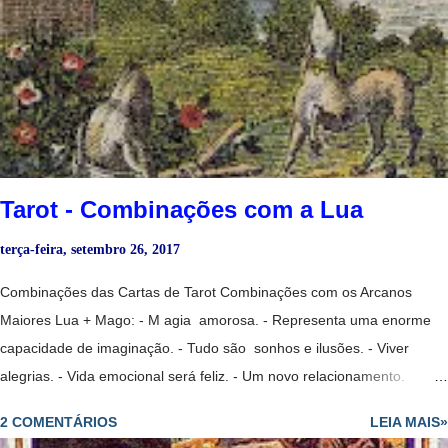
não a respeita. Mago Invertido + Sacerdotisa: - Homem mentiroso,
que não consegue enganar sua companheira. Mago Invertido
+ Sacerdotisa Invertida: - Casal mal ajustado. Mago + Sacerdotisa +
Justiça: - Exames ou testes, estudos que se acabam. O Mago é o
trabalho, a Sacerdotisa os estudos e a Justiça fala sobre provas,...
Tarot - Combinações com a Lua
terça-feira, setembro 26, 2017
Combinações das Cartas de Tarot Combinações com os Arcanos
Maiores Lua + Mago: - M agia amorosa. - Representa uma enorme
capacidade de imaginação. - Tudo são sonhos e ilusões. - Viver
alegrias. - Vida emocional será feliz. - Um novo relacionamento.
- Indústrias criativas. - Um mistério. Lua Invertida + Mago: - P essoa
2 COMENTÁRIOS
LEIA MAIS»
que nos ajuda a superar uma grande tristeza. Lua Invertida + Mago