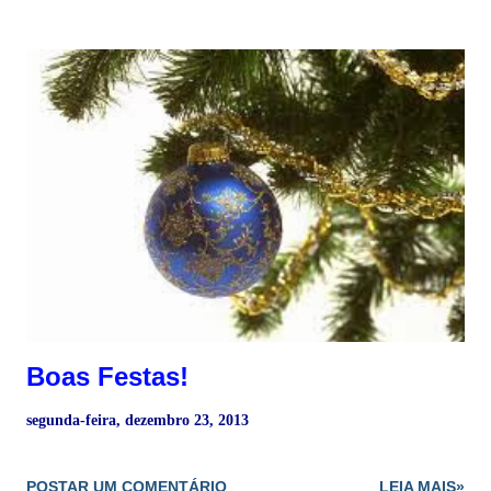
Personalidade. O Arcano da Alma significa o propósito
essencial e profundo que viemos a desenvolver nesta
encarnação. O Arcano da Personalidade é o que vamos
trabalhar externamente nesta vida, como vamos perceber os
demais e como vamos demostrar. 1 - Em primeiro lugar,
realiza-se a soma vertical da data de nascimento. Por
exemplo: 18 de Novembro de 1947. 18 + 11 + 1947 = 1976 2 -
Logo soma-se horizontalmente: 1976 1 + 9 + 7 + 6 = 2 + 3 = 5
Neste caso é o Arcano 5, O Papa. Como é apenas um digito e
não se pode decompor, este Arcano é o m...
Boas Festas!
segunda-feira, dezembro 23, 2013
POSTAR UM COMENTÁRIO
LEIA MAIS»