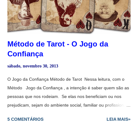
jovem maga. "Mas você falará com um homem morto." Título:
Angélica e a estrela mágica Autor: Anne e...
Método de Tarot - O Jogo da
Confiança
sábado, novembro 30, 2013
O Jogo da Confiança Método de Tarot Nessa leitura, com o
Método Jogo da Confiança , a intenção é saber quem são as
pessoas que nos rodeiam. Se elas nos beneficiam ou nos
prejudicam, sejam do ambiente social, familiar ou profissional.
Usar apenas as cartas da Corte (Reis, Rainhas, Cavaleiros e
5 COMENTÁRIOS
LEIA MAIS»
Pajens). Com o Baralho de Tarot em mãos, separe as cartas
da Corte. Disposição das cartas Casas 1) Consulente. 2)