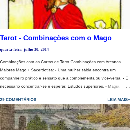
excessivamente idealista e sonhadora. - Amor que não se expressa e
que finalmente se liberta. - Relação passageira. - No dinheiro, cuidado
com suas economias, possível desperdício de...
Tarot - Combinações com o Mago
quarta-feira, julho 30, 2014
Combinações com as Cartas de Tarot Combinações com Arcanos
Maiores Mago + Sacerdotisa: - Uma mulher sábia encontra um
companheiro prático e sensato que a complementa ou vice-versa. - É
necessário concentrar-se e esperar. Estudos superiores. - Magia.
- Um projeto no ar. - Mostra que sim, vai voltar. - Solução, êxito,
29 COMENTÁRIOS
LEIA MAIS»
problemas que pareciam estagnados agora está começando a ser
solucionados, embora lentamente. Mago + Sacerdotisa Invertida: -
Encontrará trabalho mas alguém invejoso lhe colocará obstáculos. -
Uma mulher sábia se vê tentada por um homem que não a merece e