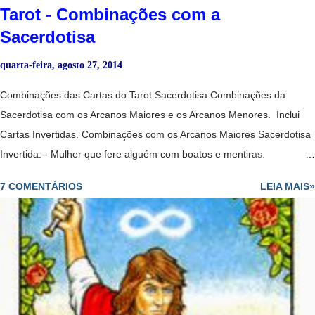
Tarot - Combinações com a
Sacerdotisa
quarta-feira, agosto 27, 2014
Combinações das Cartas do Tarot Sacerdotisa Combinações da
Sacerdotisa com os Arcanos Maiores e os Arcanos Menores. Inclui
Cartas Invertidas. Combinações com os Arcanos Maiores Sacerdotisa
Invertida: - Mulher que fere alguém com boatos e mentiras.
Sacerdotisa + Louco: -Deve esperar para ser mais maduro para fazer
7 COMENTÁRIOS
LEIA MAIS»
o que quer e ainda tem que aprender muitas coisas para avançar. -
Revelação vem tarde demais; perdeu a oportunidade. - Todos os
caminhos estão abertos para o consulente. - Mulher que perde os
papéis. - Perda de controle. - Pessoa que ajuda a outra a manter o
foco. - Mulher sábia que dá passos ousados no amor​​. - Portas abertas
da iluminação espiritual, mas deve tomar cuidado para não se perder
em fantasias. - Pode representar uma mulher imprudente e