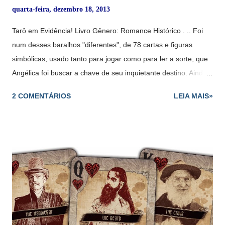
quarta-feira, dezembro 18, 2013
Tarô em Evidência! Livro Gênero: Romance Histórico . .. Foi
num desses baralhos "diferentes", de 78 cartas e figuras
simbólicas, usado tanto para jogar como para ler a sorte, que
Angélica foi buscar a chave de seu inquietante destino. Ainda
que depois se recusasse a acreditar no que as feiticeiras
2 COMENTÁRIOS
LEIA MAIS»
videntes de Salem lhe -prometiam, nas misteriosas cartas do
Taro... No alto da falésia de onde se avistava o apanhado de
casinhas e fortificações de Gouldsboro diante do mar aberto,
Angélica sentou-se com as feiticeiras de Salem para a leitura
das cartas do Taro. Sobre uma lápide de granito saliente, uma
a uma, a vidente dispôs as lâminas encantadas que tirara de
uma grande bolsa de veludo: a Carroça, o Louco, a Heroína, o
Arlequim, a Estrela- de-Davi... Ali estavam representadas
todas as forças do Universo. "Sua estrela é bela", comentou a