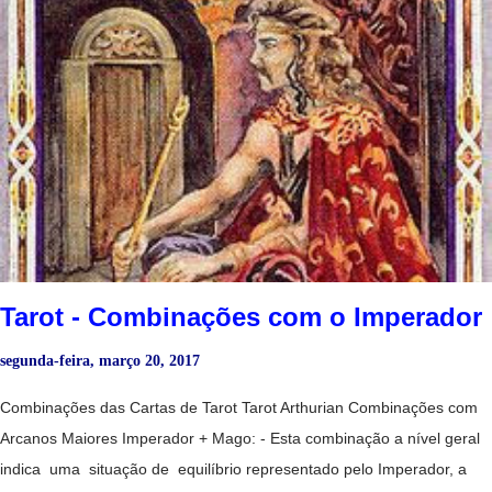
Invertido: - Pessoa pouco confiável. Lua + Mago + Sacerdotisa: - M
agia amorosa. - Uma musa. Lua + Mago + Sol: - Altos e baixos. -
Inquietações. Lua + Sacerdotisa: - P erseguir o secreto e o oculto.
Sharman-Caselli Tarot - Clarividência. - Sentir uma grande solidão. -
Tristeza, falta de comunicação. - Introversão. - Uma pessoa
extremamente sensível, mas não manipula muito bem as suas
capacidades. - Amor platônico irrealizável. - Período de extrema
cautela, nada é o que parece. - Magia amorosa. - Ma terni...
Tarot - Combinações com o Imperador
segunda-feira, março 20, 2017
Combinações das Cartas de Tarot Tarot Arthurian Combinações com
Arcanos Maiores Imperador + Mago: - Esta combinação a nível geral
indica uma situação de equilíbrio representado pelo Imperador, a