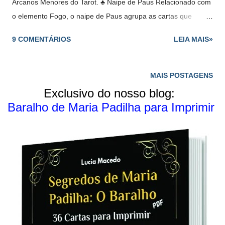
Arcanos Menores do Tarot. ♣ Naipe de Paus Relacionado com
o elemento Fogo, o naipe de Paus agrupa as cartas que
governam o crescimento, autodesenvolvimento, criatividade,
9 COMENTÁRIOS
LEIA MAIS»
engenhosidade, energia, ideias, inspiração, paixão. ♣ Ás de
Paus : uma carta de fertilidade feminina, o Ás denota criação,
gênese, um novo empreendimento, atividade, sorte, lucro,
MAIS POSTAGENS
herança, nascimento. ♣ Dois de Paus : representa um
Exclusivo do nosso blog:
indivíduo maduro, seguro, audaz, valente. A carta também
Baralho de Maria Padilha para Imprimir
significa realização de objetivos e satisfação de necessidades.
♣ Três de Paus : praticidade, tino comercial, industriosidade e
negociações comerciais são indicados pelo Três. ♣ Quatro de
Paus : representa sociabilidade, harmonia, paz, serenidade,
nova riqueza, colheita após trabalho, descanso após luta,
romance. ♣ Cinco de Paus: o desfavorável Cinco significa
desejos insatisfeitos,...