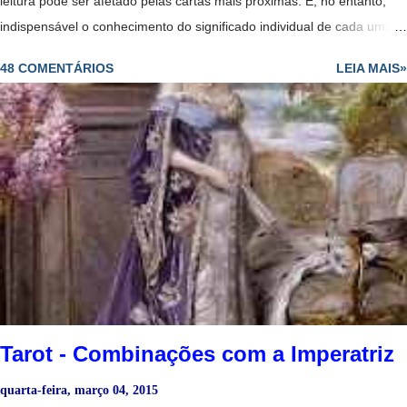
leitura pode ser afetado pelas cartas mais próximas. É, no entanto,
indispensável o conhecimento do significado individual de cada uma
delas, especialmente das figuras. Estas têm tendências para
48 COMENTÁRIOS
LEIA MAIS»
representar indivíduos que fazem parte da vida da pessoa para quem
se colocam as cartas, ou nela têm influência - ao passo que as outras
cartas do naipe representam forças ou tendências. O cartomante
deve ter em conta as associações tradicionais e muito importante que
se relacionam com cada um dos naipes em geral. Alquimia de bicicleta
1977 Inglaterra Baralho Comum - Significados dos Naipe de Copas
São as cartas do amor, da amizade e do prazer. Rei - Um homem
importante de pele clara, talvez de posição elevada ou distinta;
bondoso, terno e generoso. Bicicleta Anne Stokes Dama - Todas as
virtudes tradicionais encarn...
Tarot - Combinações com a Imperatriz
quarta-feira, março 04, 2015