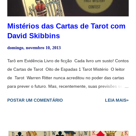
Mistérios das Cartas de Tarot com
David Skibbins
domingo, novembro 10, 2013
Tarô em Evidência Livro de ficção Cada livro um susto! Contos
de Cartas de Tarot Oito de Espadas 1 Tarot Mistério O leitor
de Tarot Warren Ritter nunca acreditou no poder das cartas
para prever o futuro. Mas, recentemente, suas previsões se
tornaram realidade com uma regularidade inquietante.
POSTAR UM COMENTÁRIO
LEIA MAIS»
Quando as oito primeiras cartas de Tarot do adolescente
Heather Wellington são nefastas, Warren pára a leitura em
nove cartas em vez de dez. Após Heather ir embora, ele olha
para o número dez a carta da Morte ... Sacerdotisa 2 Tarot