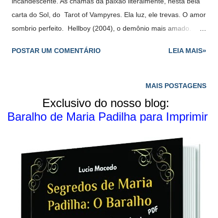
incandescente. As chamas da paixão literalmente, nesta bela
carta do Sol, do Tarot of Vampyres. Ela luz, ele trevas. O amor
sombrio perfeito. Hellboy (2004), o demônio mais amado.
Tarot of Vampyres No site da loja.simbolika.com, tem uma
POSTAR UM COMENTÁRIO
LEIA MAIS»
descrição da hora, 'escuta só' 😉📜 Sinopse Abrace a noite
enquanto você sucumbi a visões de rosas vermelho sangue e
sente os ritmos apaixonados de seu coração batendo
MAIS POSTAGENS
febrilmente. A lenda dos vampiros está enraizada na escuridão
Exclusivo do nosso blog:
e sedução, mas sua mensagem eterna é de fome espiritual -
Baralho de Maria Padilha para Imprimir
para provar o Divino. Caracterizando arte evocativa do estilo
gótico de Ian Daniels, este tarô assombrosamente romântico é
uma ferramenta para o despertar espiritual. Com ele, você
pode mergulhar nas profundezas de suas sombras internas e
emergir na luz radiante da verdade. Inspirado pela estrutura
de Rider-Waite, o tarô mostra o Tolo, ...