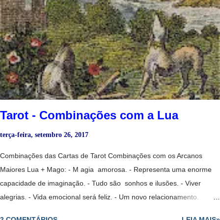
Uma mulher sábia se vê tentada por um homem que não a merece e
não a respeita. Mago Invertido + Sacerdotisa: - Homem mentiroso,
que não consegue enganar sua companheira. Mago Invertido
+ Sacerdotisa Invertida: - Casal mal ajustado. Mago + Sacerdotisa +
Justiça: - Exames ou testes, estudos que se acabam. O Mago é o
trabalho, a Sacerdotisa os estudos e a Justiça fala sobre provas,...
Tarot - Combinações com a Lua
terça-feira, setembro 26, 2017
Combinações das Cartas de Tarot Combinações com os Arcanos
Maiores Lua + Mago: - M agia amorosa. - Representa uma enorme
capacidade de imaginação. - Tudo são sonhos e ilusões. - Viver
alegrias. - Vida emocional será feliz. - Um novo relacionamento.
- Indústrias criativas. - Um mistério. Lua Invertida + Mago: - P essoa
2 COMENTÁRIOS
LEIA MAIS»