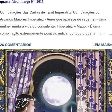
quarta-feira, março 04, 2015
Combinações das Cartas de Tarot Imperatriz Combinações com
Arcanos Maiores Imperatriz - Amor que aparece de repente. - Uma
mulher muda à vida do consulente. Imperatriz + Mago: - É uma
combinação extremamente positiva, indicando tudo o que tem a ver
com a abundância conseguida graças a seu trabalho e as suas
26 COMENTÁRIOS
LEIA MAIS»
habilidades. - Diplomacia leva ao sucesso. - Par romântico e
harmonioso. - Uma relação muito romântica e sensual. No amor : -
Mostra o início de um relacionamento ou o fortalecimento de um já
existente. -Paixão. -Sucesso para engravidar se esse for o desejo.
Na saúde : -Boa saúde em geral. No dinheiro: - Vida folgada graças
à grande competência que o consulente tem no campo em que
trabalha. - Pessoa com grande potencial. No trabalho : - Para o
consulente desempregado, virá um trabalho muito bem renumerado.
- Para quem está empregado, anuncia aumento de salário ou
melhorias substancia...