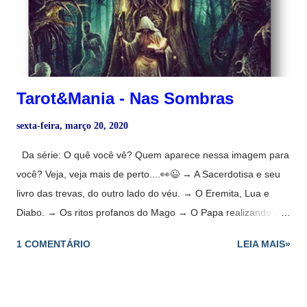
simbolizam tudo o que tem a ver conosco em um nível
pessoal, diferenciando as três partes que conhecemos como
MATÉRIA , MENTE e ALMA , e ...
Tarot&Mania - Nas Sombras
sexta-feira, março 20, 2020
Da série: O quê você vê? Quem aparece nessa imagem para
você? Veja, veja mais de perto....👀😉 → A Sacerdotisa e seu
livro das trevas, do outro lado do véu. → O Eremita, Lua e
Diabo. → Os ritos profanos do Mago → O Papa realizando a
missa negra → As almas das tumbas do Julgamento → A
1 COMENTÁRIO
LEIA MAIS»
Torre, um portal para o submundo → O Louco, não. O Louco
não é louco para ir por essas bandas, ele curte um penhasco,
um abismo. Vemos o que queremos ver. Eu vejo tarot ❤️ Lucia