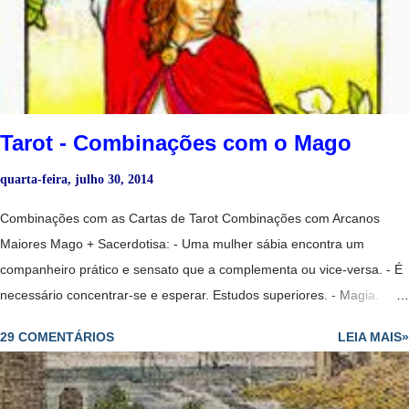
em fantasias. - Pode representar uma mulher imprudente e
excessivamente idealista e sonhadora. - Amor que não se expressa e
que finalmente se liberta. - Relação passageira. - No dinheiro, cuidado
com suas economias, possível desperdício de...
Tarot - Combinações com o Mago
quarta-feira, julho 30, 2014
Combinações com as Cartas de Tarot Combinações com Arcanos
Maiores Mago + Sacerdotisa: - Uma mulher sábia encontra um
companheiro prático e sensato que a complementa ou vice-versa. - É
necessário concentrar-se e esperar. Estudos superiores. - Magia.
- Um projeto no ar. - Mostra que sim, vai voltar. - Solução, êxito,
29 COMENTÁRIOS
LEIA MAIS»
problemas que pareciam estagnados agora está começando a ser
solucionados, embora lentamente. Mago + Sacerdotisa Invertida: -
Encontrará trabalho mas alguém invejoso lhe colocará obstáculos. -