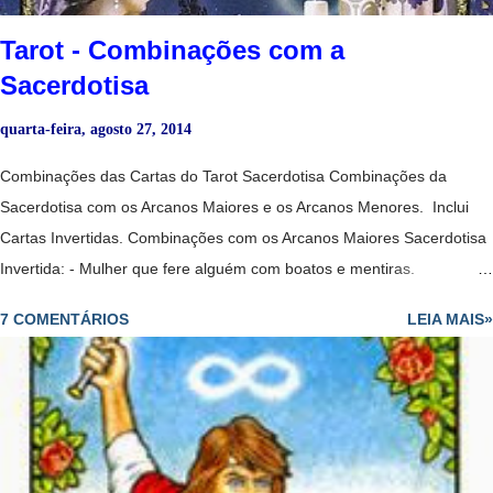
Tarot - Combinações com a
Sacerdotisa
quarta-feira, agosto 27, 2014
Combinações das Cartas do Tarot Sacerdotisa Combinações da
Sacerdotisa com os Arcanos Maiores e os Arcanos Menores. Inclui
Cartas Invertidas. Combinações com os Arcanos Maiores Sacerdotisa
Invertida: - Mulher que fere alguém com boatos e mentiras.
Sacerdotisa + Louco: -Deve esperar para ser mais maduro para fazer
7 COMENTÁRIOS
LEIA MAIS»
o que quer e ainda tem que aprender muitas coisas para avançar. -
Revelação vem tarde demais; perdeu a oportunidade. - Todos os
caminhos estão abertos para o consulente. - Mulher que perde os
papéis. - Perda de controle. - Pessoa que ajuda a outra a manter o
foco. - Mulher sábia que dá passos ousados no amor​​. - Portas abertas
da iluminação espiritual, mas deve tomar cuidado para não se perder