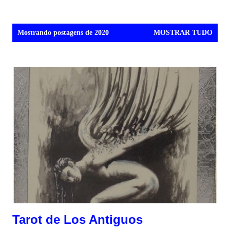
P
Mostrando postagens de 2020
MOSTRAR TUDO
o
s
t
a
g
e
n
s
Tarot de Los Antiguos