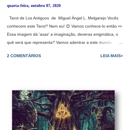
quarta-feira, outubro 07, 2020
Tarot de Los Antiguos de Miguel Ángel L. Melgarejo Vocês
conhecem este Tarot? Nem eu! 😊 Vamos conhece-lo então 👀
Essa imagem dá 'asas' a imaginação, deveras enigmática, o
quê será que representa? Vamos adentrar a este mundo
místico de Miguel Ángel L. Melgarejo e seu Tarot dos Antigos,
2 COMENTÁRIOS
LEIA MAIS»
e conhecer os Anjos. "O Tarot dos Antigos, uma bela obra de
arte As cartas do Tarot dos Antigos são ilustradas a aquarela e
tinta pelo pintor, escritor e conferencista Miguel Ángel
Melgarejo e têm um fino acabamento e figuras muito bonitas."
Bordas lindas, douradas ou prateadas 💖 Segundo um dos
artigos postados na internet mostra que: "O Tarot dos Antigos
contêm 36 Arcanos: - Os 22 Arcanos Maiores - E os 14
Arcanos Perdidos, ou melhor, "protegidos" da humanidade.😲
Os primeiros 22 Arcanos são energias mais cotidianas, que