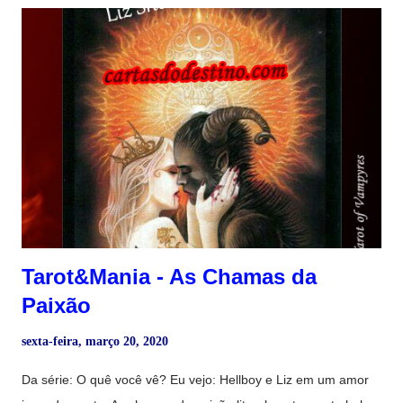
Macedo ♪♫♬ Mistérios da Meia-Noite Que voam longe Que
você nunca Não sabe nunca Se vão, se ficam Quem vai, quem
foi ♬♪♬ Zé Ramalho
Tarot&Mania - As Chamas da
Paixão
sexta-feira, março 20, 2020
Da série: O quê você vê? Eu vejo: Hellboy e Liz em um amor