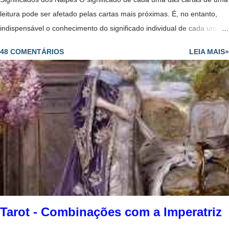
leitura pode ser afetado pelas cartas mais próximas. É, no entanto,
indispensável o conhecimento do significado individual de cada uma
delas, especialmente das figuras. Estas têm tendências para
48 COMENTÁRIOS
LEIA MAIS»
representar indivíduos que fazem parte da vida da pessoa para quem
se colocam as cartas, ou nela têm influência - ao passo que as outras
cartas do naipe representam forças ou tendências. O cartomante
deve ter em conta as associações tradicionais e muito importante que
se relacionam com cada um dos naipes em geral. Alquimia de bicicleta
1977 Inglaterra Baralho Comum - Significados dos Naipe de Copas
São as cartas do amor, da amizade e do prazer. Rei - Um homem
importante de pele clara, talvez de posição elevada ou distinta;
bondoso, terno e generoso. Bicicleta Anne Stokes Dama - Todas as
virtudes tradicionais encarn...
Tarot - Combinações com a Imperatriz