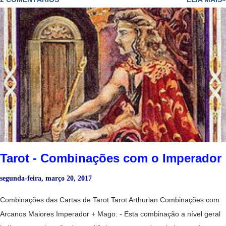
que nos ajuda a superar uma grande tristeza. Lua Invertida + Mago
Invertido: - Pessoa pouco confiável. Lua + Mago + Sacerdotisa: - M
agia amorosa. - Uma musa. Lua + Mago + Sol: - Altos e baixos. -
Inquietações. Lua + Sacerdotisa: - P erseguir o secreto e o oculto.
Sharman-Caselli Tarot - Clarividência. - Sentir uma grande solidão. -
Tristeza, falta de comunicação. - Introversão. - Uma pessoa
extremamente sensível, mas não manipula muito bem as suas
capacidades. - Amor platônico irrealizável. - Período de extrema
cautela, nada é o que parece. - Magia amorosa. - Ma terni...
Tarot - Combinações com o Imperador
segunda-feira, março 20, 2017
Combinações das Cartas de Tarot Tarot Arthurian Combinações com
Arcanos Maiores Imperador + Mago: - Esta combinação a nível geral