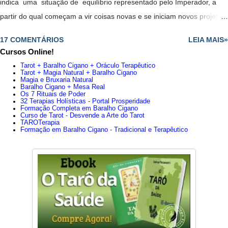
indica uma situação de equilíbrio representado pelo Imperador, a
partir do qual começam a vir coisas novas e se iniciam novos projetos,
todos representados pelo Mago. - Juntas essas duas cartas
17 COMENTÁRIOS
LEIA MAIS»
anunciam que está em uma posição privilegiada e que têm
Cursos Online!
capacidade para assumir o que quer. - Renovação indispensável. -
Tarot + Baralho Cigano + Oráculo Terapêutico
Aconselha confiar em uma pessoa jovem, mas determinado, cheio de
Tarot + Magia Natural + Baralho Cigano
Magia e Bruxaria Natural
ideias. - Possibilidade de colaboração entre pai e filho. -
Baralho Cigano + Mesa Real
Os 7 Rituais de Poder
É aconselhável confiar em uma pessoa jovem, mas determinado,
32 Terapias Holísticas - Portal Prosperidade
Formação Completa em Baralho Cigano
cheio de ideias; - Possibilidade de colaboração entre pai e filho.
Curso de Tarot - Desvende a Arte do Tarot
TAROTerapia
- Reuniões, contatos, tudo está em movimento e novidade, falam de
Formação em Baralho Cigano - Tradicional e Terapêutico
uma nova relação ou relacionamento estável. - Posição privilegiada
para empreender algo. - Possível início de um relacionamento sério.
Trabalho : -Sempre em m...