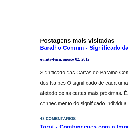
Postagens mais visitadas
Baralho Comum - Significado da
quinta-feira, agosto 02, 2012
Significado das Cartas do Baralho 
dos Naipes O significado de cada uma 
afetado pelas cartas mais próximas. É,
conhecimento do significado individua
das figuras. Estas têm tendências par
48 COMENTÁRIOS
parte da vida da pessoa para quem se
Tarot - Combinações com a Impe