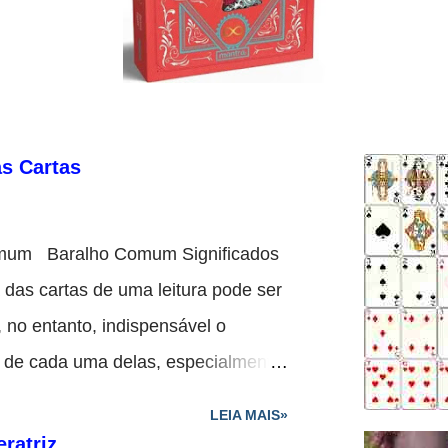
s Cartas
Comum Baralho Comum Significados
das cartas de uma leitura pode ser
 no entanto, indispensável o
l de cada uma delas, especialmente
a representar indivíduos que fazem
LEIA MAIS»
 colocam as cartas, ou nela têm
ratriz