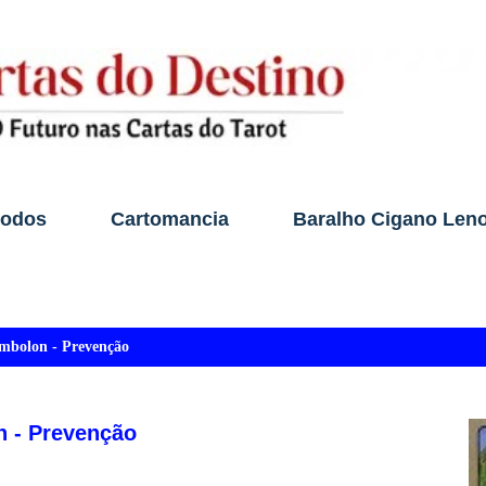
Pular para o conteúdo principal
todos
Cartomancia
Baralho Cigano Len
mbolon - Prevenção
n - Prevenção