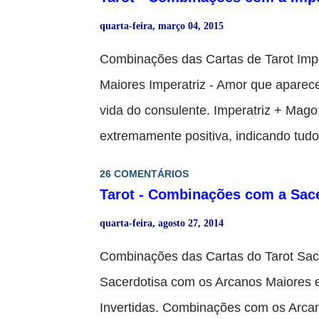
influência - ao passo que as outras c
quarta-feira, março 04, 2015
tendências. O cartomante deve ter em 
Combinações das Cartas de Tarot Im
muito importante que se relacionam c
Maiores Imperatriz - Amor que aparec
Alquimia de bicicleta 1977 Inglaterra
vida do consulente. Imperatriz + Mag
Naipe de Copas São as cartas do amo
extremamente positiva, indicando tud
Um homem importante de pele clara, t
conseguida graças a seu trabalho e as
distinta; bondoso, terno e generoso.
26 COMENTÁRIOS
ao sucesso. - Par romântico e harmon
Tarot - Combinações com a Sac
as virtudes tradicionais encarn...
e sensual. No amor : -Mostra o início
quarta-feira, agosto 27, 2014
fortalecimento de um já existente. -P
Combinações das Cartas do Tarot Sa
esse for o desejo. Na saúde : -Boa sa
Sacerdotisa com os Arcanos Maiores e
folgada graças à grande competência
Invertidas. Combinações com os Arcano
que trabalha. - Pessoa com grande pot