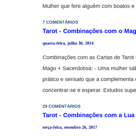
Mulher que fere alguém com boatos e 
consulente desempregado, virá um tr
Deve esperar para ser mais maduro pa
Para quem está empregado, anuncia a
7 COMENTÁRIOS
que aprender muitas coisas para avan
Tarot - Combinações com o Ma
substancia...
perdeu a oportunidade. - Todos os ca
quarta-feira, julho 30, 2014
consulente. - Mulher que perde os pap
Combinações com as Cartas de Tarot
que ajuda a outra a manter o foco. - 
Mago + Sacerdotisa: - Uma mulher sá
no amor​​. - Portas abertas da iluminaç
prático e sensato que a complementa o
cuidado para não se perder em fantas
concentrar-se e esperar. Estudos supe
imprudente e excessivamente idealist
- Mostra que sim, vai voltar. - Soluçã
expressa e que finalmente se liberta. 
29 COMENTÁRIOS
estagnados agora está começando a s
Tarot - Combinações com a Lua
cuidado com suas economias, possível
lentamente. Mago + Sacerdotisa Invert
terça-feira, setembro 26, 2017
alguém invejoso lhe colocará obstácul