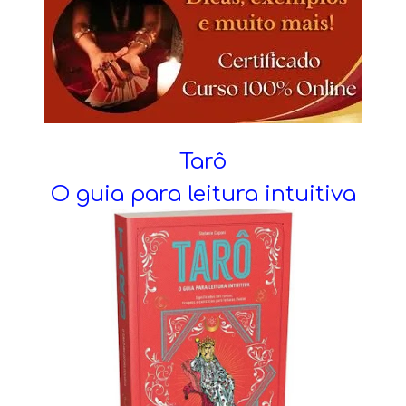
Tarô
O guia para leitura intuitiva