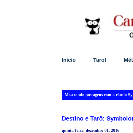
Início
Tarot
Mé
P
Mostrando postagens com o rótulo
Sy
o
s
Destino e Tarô: Symbolo
t
a
quinta-feira, dezembro 01, 2016