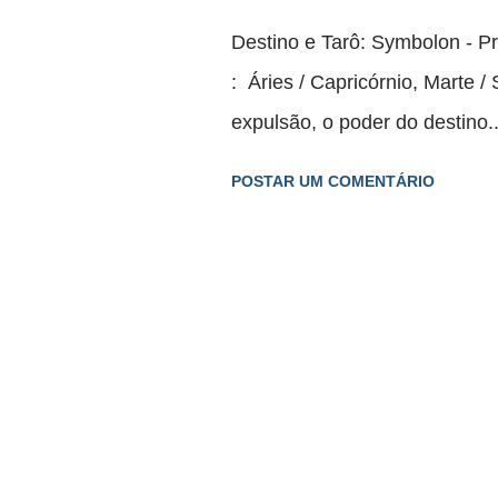
g
Destino e Tarô: Symbolon - P
e
: Áries / Capricórnio, Marte /
n
expulsão, o poder do destino..
s
POSTAR UM COMENTÁRIO