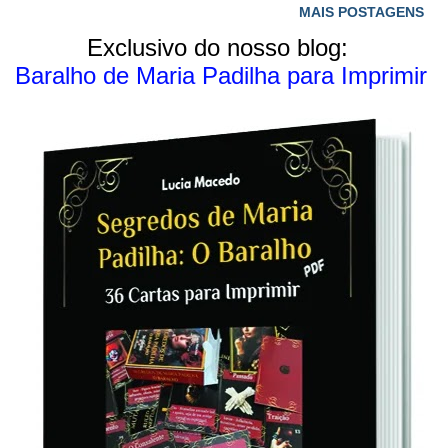
acontecendo ao mesmo tempo. Todos os potenciais se
MAIS POSTAGENS
integram, o equilíbrio foi atingido, mas é essencialmente
Exclusivo do nosso blog:
dinâmico. Sem se prender a nada que possa atrapalhar,
Baralho de Maria Padilha para Imprimir
qualquer caminho escolhido levará aos fins desejados, pois o
Eu íntegro pode modelar a vida como quiser, usando
quaisquer elementos que estejam à disposição. As metas são
atingidas e o sucesso é garantido; mas que isso não provoque
descuido, pois o poder só se conserva pelo aperfeiçoamento
constante. Lucia Extraído de: Tarô dos Orixás – Eneida Duarte
Gaspar, Editora Pallas. Fonte primo...