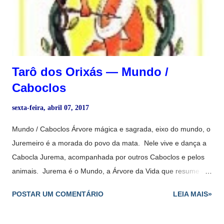
Tarô dos Orixás — Mundo /
Caboclos
sexta-feira, abril 07, 2017
Mundo / Caboclos Árvore mágica e sagrada, eixo do mundo, o
Juremeiro é a morada do povo da mata. Nele vive e dança a
Cabocla Jurema, acompanhada por outros Caboclos e pelos
animais. Jurema é o Mundo, a Árvore da Vida que resume em
si todos os elementos e forças do Universo harmonizados e
POSTAR UM COMENTÁRIO
LEIA MAIS»
vivos. Ela anuncia um momento de muitas realizações, que
pode até produzir alguma ansiedade, pois há muitas coisas