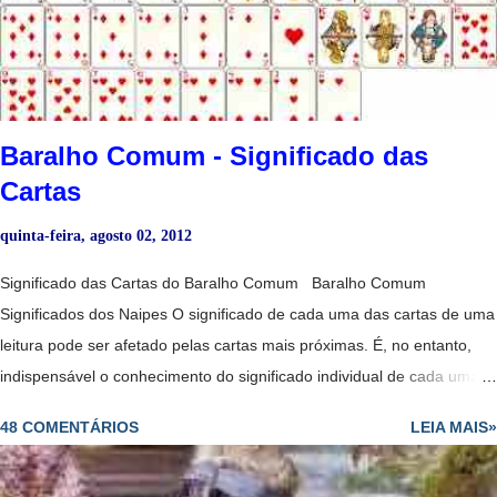
Baralho Comum - Significado das
Cartas
quinta-feira, agosto 02, 2012
Significado das Cartas do Baralho Comum Baralho Comum
Significados dos Naipes O significado de cada uma das cartas de uma
leitura pode ser afetado pelas cartas mais próximas. É, no entanto,
indispensável o conhecimento do significado individual de cada uma
delas, especialmente das figuras. Estas têm tendências para
48 COMENTÁRIOS
LEIA MAIS»
representar indivíduos que fazem parte da vida da pessoa para quem
se colocam as cartas, ou nela têm influência - ao passo que as outras