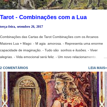
Tarot - Combinações com a Lua
terça-feira, setembro 26, 2017
Combinações das Cartas de Tarot Combinações com os Arcanos
Maiores Lua + Mago: - M agia amorosa. - Representa uma enorme
capacidade de imaginação. - Tudo são sonhos e ilusões. - Viver
alegrias. - Vida emocional será feliz. - Um novo relacionamento.
- Indústrias criativas. - Um mistério. Lua Invertida + Mago: - P essoa
2 COMENTÁRIOS
LEIA MAIS»
que nos ajuda a superar uma grande tristeza. Lua Invertida + Mago
Invertido: - Pessoa pouco confiável. Lua + Mago + Sacerdotisa: - M
agia amorosa. - Uma musa. Lua + Mago + Sol: - Altos e baixos. -
Inquietações. Lua + Sacerdotisa: - P erseguir o secreto e o oculto.
Sharman-Caselli Tarot - Clarividência. - Sentir uma grande solidão. -
Tristeza, falta de comunicação. - Introversão. - Uma pessoa