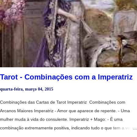
cartas do naipe representam forças ou tendências. O cartomante
deve ter em conta as associações tradicionais e muito importante que
se relacionam com cada um dos naipes em geral. Alquimia de bicicleta
1977 Inglaterra Baralho Comum - Significados dos Naipe de Copas
São as cartas do amor, da amizade e do prazer. Rei - Um homem
importante de pele clara, talvez de posição elevada ou distinta;
bondoso, terno e generoso. Bicicleta Anne Stokes Dama - Todas as
virtudes tradicionais encarn...
Tarot - Combinações com a Imperatriz
quarta-feira, março 04, 2015
Combinações das Cartas de Tarot Imperatriz Combinações com
Arcanos Maiores Imperatriz - Amor que aparece de repente. - Uma
mulher muda à vida do consulente. Imperatriz + Mago: - É uma
combinação extremamente positiva, indicando tudo o que tem a ver
com a abundância conseguida graças a seu trabalho e as suas