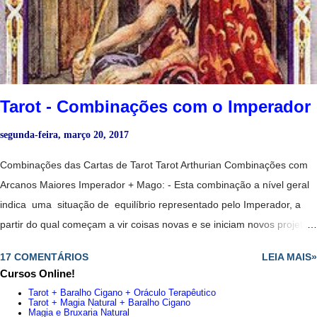
extremamente sensível, mas não manipula muito bem as suas
capacidades. - Amor platônico irrealizável. - Período de extrema
cautela, nada é o que parece. - Magia amorosa. - Ma terni...
Tarot - Combinações com o Imperador
segunda-feira, março 20, 2017
Combinações das Cartas de Tarot Tarot Arthurian Combinações com
Arcanos Maiores Imperador + Mago: - Esta combinação a nível geral
indica uma situação de equilíbrio representado pelo Imperador, a
partir do qual começam a vir coisas novas e se iniciam novos projetos,
todos representados pelo Mago. - Juntas essas duas cartas
17 COMENTÁRIOS
LEIA MAIS»
anunciam que está em uma posição privilegiada e que têm
Cursos Online!
capacidade para assumir o que quer. - Renovação indispensável. -
Tarot + Baralho Cigano + Oráculo Terapêutico
Aconselha confiar em uma pessoa jovem, mas determinado, cheio de
Tarot + Magia Natural + Baralho Cigano
Magia e Bruxaria Natural