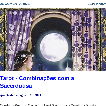
26 COMENTÁRIOS
LEIA MAIS»
habilidades. - Diplomacia leva ao sucesso. - Par romântico e
harmonioso. - Uma relação muito romântica e sensual. No amor : -
Mostra o início de um relacionamento ou o fortalecimento de um já
existente. -Paixão. -Sucesso para engravidar se esse for o desejo.
Na saúde : -Boa saúde em geral. No dinheiro: - Vida folgada graças
à grande competência que o consulente tem no campo em que
trabalha. - Pessoa com grande potencial. No trabalho : - Para o
consulente desempregado, virá um trabalho muito bem renumerado.
- Para quem está empregado, anuncia aumento de salário ou
melhorias substancia...
Tarot - Combinações com a
Sacerdotisa
quarta-feira, agosto 27, 2014
Combinações das Cartas do Tarot Sacerdotisa Combinações da