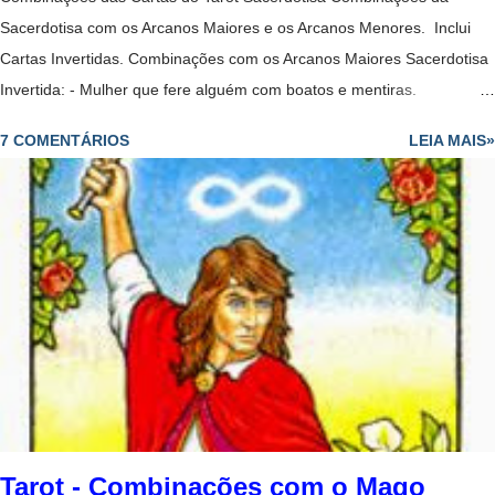
Sacerdotisa com os Arcanos Maiores e os Arcanos Menores. Inclui
Cartas Invertidas. Combinações com os Arcanos Maiores Sacerdotisa
Invertida: - Mulher que fere alguém com boatos e mentiras.
Sacerdotisa + Louco: -Deve esperar para ser mais maduro para fazer
7 COMENTÁRIOS
LEIA MAIS»
o que quer e ainda tem que aprender muitas coisas para avançar. -
Revelação vem tarde demais; perdeu a oportunidade. - Todos os
caminhos estão abertos para o consulente. - Mulher que perde os
papéis. - Perda de controle. - Pessoa que ajuda a outra a manter o
foco. - Mulher sábia que dá passos ousados no amor​​. - Portas abertas
da iluminação espiritual, mas deve tomar cuidado para não se perder
em fantasias. - Pode representar uma mulher imprudente e
excessivamente idealista e sonhadora. - Amor que não se expressa e
que finalmente se liberta. - Relação passageira. - No dinheiro, cuidado
com suas economias, possível desperdício de...
Tarot - Combinações com o Mago