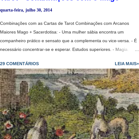
quarta-feira, julho 30, 2014
Combinações com as Cartas de Tarot Combinações com Arcanos
Maiores Mago + Sacerdotisa: - Uma mulher sábia encontra um
companheiro prático e sensato que a complementa ou vice-versa. - É
necessário concentrar-se e esperar. Estudos superiores. - Magia.
- Um projeto no ar. - Mostra que sim, vai voltar. - Solução, êxito,
29 COMENTÁRIOS
LEIA MAIS»
problemas que pareciam estagnados agora está começando a ser
solucionados, embora lentamente. Mago + Sacerdotisa Invertida: -
Encontrará trabalho mas alguém invejoso lhe colocará obstáculos. -
Uma mulher sábia se vê tentada por um homem que não a merece e
não a respeita. Mago Invertido + Sacerdotisa: - Homem mentiroso,
que não consegue enganar sua companheira. Mago Invertido
+ Sacerdotisa Invertida: - Casal mal ajustado. Mago + Sacerdotisa +
Justiça: - Exames ou testes, estudos que se acabam. O Mago é o
trabalho, a Sacerdotisa os estudos e a Justiça fala sobre provas,...