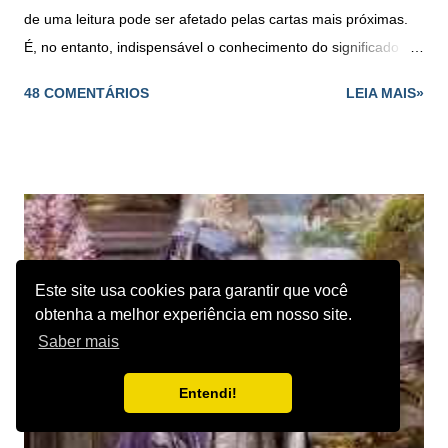
de uma leitura pode ser afetado pelas cartas mais próximas.
É, no entanto, indispensável o conhecimento do significado
individual de cada uma delas, especialmente das figuras.
48 COMENTÁRIOS
LEIA MAIS»
Estas têm tendências para representar indivíduos que fazem
parte da vida da pessoa para quem se colocam as cartas, ou
nela têm influência - ao passo que as outras cartas do naipe
representam forças ou tendências. O cartomante deve ter em
conta as associações tradicionais e muito importante que se
relacionam com cada um dos naipes em geral. Alquimia de
bicicleta 1977 Inglaterra Baralho Comum - Significados dos
Este site usa cookies para garantir que você
Naipe de Copas São as cartas do amor, da amizade e do
obtenha a melhor experiência em nosso site.
prazer. Rei - Um homem importante de pele clara, talvez de
Saber mais
posição elevada ou distinta; bondoso, terno e generoso.
Bicicleta Anne Stokes Dama - Todas as virtudes tradicionais
Entendi!
encarn...