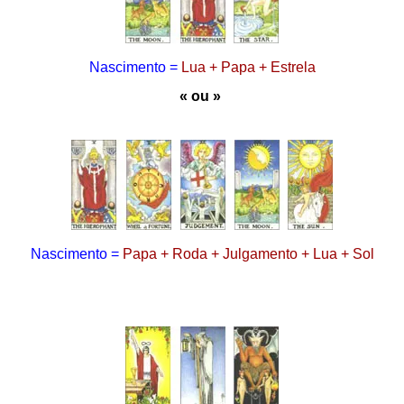
Nascimento =
Lua + Papa + Estrela
«
ou »
Nascimento =
Papa + Roda + Julgamento + Lua + Sol