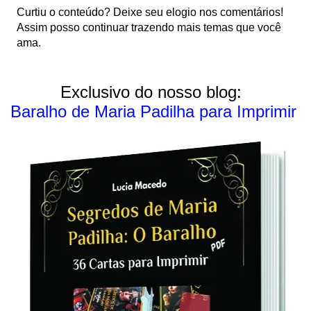
P
Curtiu o conteúdo? Deixe seu elogio nos comentários!
o
Assim posso continuar trazendo mais temas que você
s
ama.
t
a
r
Exclusivo do nosso blog:
u
Baralho de Maria Padilha para Imprimir
m
c
o
m
e
n
t
á
r
i
o