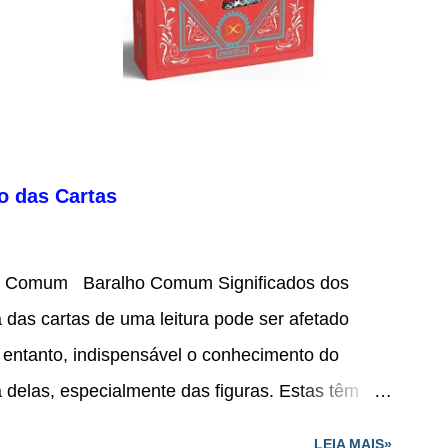
o das Cartas
lho Comum Baralho Comum Significados dos
 das cartas de uma leitura pode ser afetado
o entanto, indispensável o conhecimento do
a delas, especialmente das figuras. Estas têm
víduos que fazem parte da vida da pessoa para
LEIA MAIS»