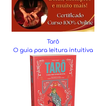
Tarô
O guia para leitura intuitiva