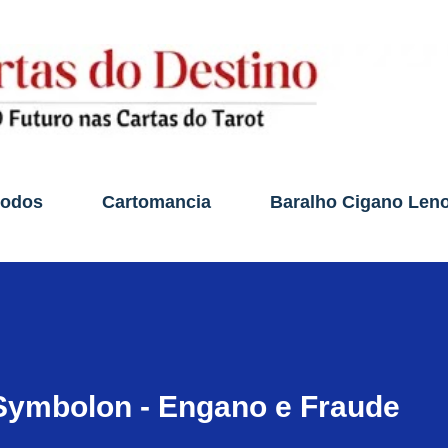
Pular para o conteúdo principal
todos
Cartomancia
Baralho Cigano Len
 Symbolon - Engano e Fraude