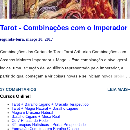
cautela, nada é o que parece. - Magia amorosa. - Ma terni...
Tarot - Combinações com o Imperador
segunda-feira, março 20, 2017
Combinações das Cartas de Tarot Tarot Arthurian Combinações com
Arcanos Maiores Imperador + Mago: - Esta combinação a nível geral
indica uma situação de equilíbrio representado pelo Imperador, a
partir do qual começam a vir coisas novas e se iniciam novos projetos,
todos representados pelo Mago. - Juntas essas duas cartas
17 COMENTÁRIOS
LEIA MAIS»
anunciam que está em uma posição privilegiada e que têm
Cursos Online!
capacidade para assumir o que quer. - Renovação indispensável. -
Tarot + Baralho Cigano + Oráculo Terapêutico
Aconselha confiar em uma pessoa jovem, mas determinado, cheio de
Tarot + Magia Natural + Baralho Cigano
Magia e Bruxaria Natural
ideias. - Possibilidade de colaboração entre pai e filho. -
Baralho Cigano + Mesa Real
Os 7 Rituais de Poder
É aconselhável confiar em uma pessoa jovem, mas determinado,
32 Terapias Holísticas - Portal Prosperidade
Formação Completa em Baralho Cigano