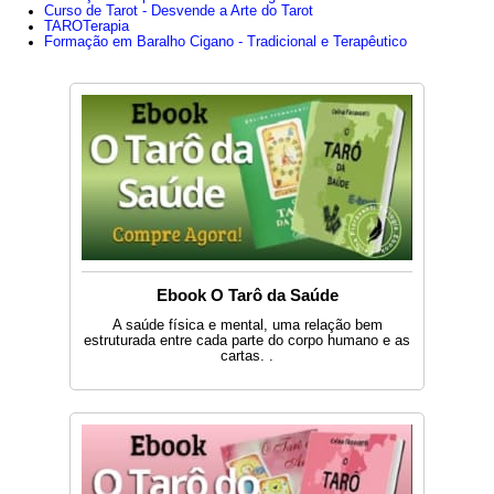
cheio de ideias; - Possibilidade de colaboração entre pai e filho.
Curso de Tarot - Desvende a Arte do Tarot
TAROTerapia
- Reuniões, contatos, tudo está em movimento e novidade, falam de
Formação em Baralho Cigano - Tradicional e Terapêutico
uma nova relação ou relacionamento estável. - Posição privilegiada
para empreender algo. - Possível início de um relacionamento sério.
Trabalho : -Sempre em m...
Ebook O Tarô da Saúde
A saúde física e mental, uma relação bem
estruturada entre cada parte do corpo humano e as
cartas. .