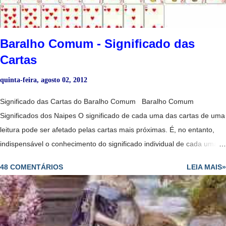
Baralho Comum - Significado das
Cartas
quinta-feira, agosto 02, 2012
Significado das Cartas do Baralho Comum Baralho Comum
Significados dos Naipes O significado de cada uma das cartas de uma
leitura pode ser afetado pelas cartas mais próximas. É, no entanto,
indispensável o conhecimento do significado individual de cada uma
delas, especialmente das figuras. Estas têm tendências para
48 COMENTÁRIOS
LEIA MAIS»
representar indivíduos que fazem parte da vida da pessoa para quem
se colocam as cartas, ou nela têm influência - ao passo que as outras
cartas do naipe representam forças ou tendências. O cartomante
deve ter em conta as associações tradicionais e muito importante que