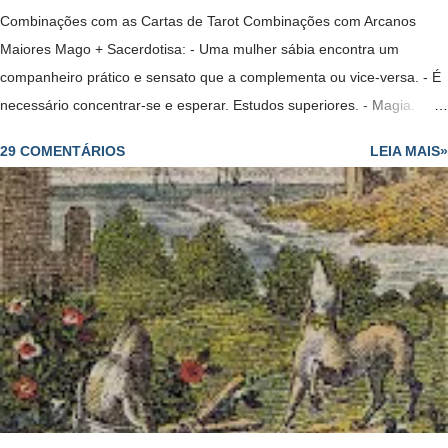
Combinações com as Cartas de Tarot Combinações com Arcanos
Maiores Mago + Sacerdotisa: - Uma mulher sábia encontra um
companheiro prático e sensato que a complementa ou vice-versa. - É
necessário concentrar-se e esperar. Estudos superiores. - Magia.
- Um projeto no ar. - Mostra que sim, vai voltar. - Solução, êxito,
29 COMENTÁRIOS
LEIA MAIS»
problemas que pareciam estagnados agora está começando a ser
solucionados, embora lentamente. Mago + Sacerdotisa Invertida: -
Encontrará trabalho mas alguém invejoso lhe colocará obstáculos. -
Uma mulher sábia se vê tentada por um homem que não a merece e
não a respeita. Mago Invertido + Sacerdotisa: - Homem mentiroso,
que não consegue enganar sua companheira. Mago Invertido
+ Sacerdotisa Invertida: - Casal mal ajustado. Mago + Sacerdotisa +
Justiça: - Exames ou testes, estudos que se acabam. O Mago é o
trabalho, a Sacerdotisa os estudos e a Justiça fala sobre provas,...