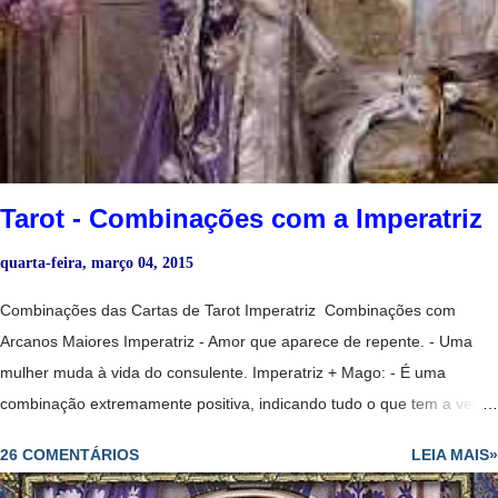
se relacionam com cada um dos naipes em geral. Alquimia de bicicleta
1977 Inglaterra Baralho Comum - Significados dos Naipe de Copas
São as cartas do amor, da amizade e do prazer. Rei - Um homem
importante de pele clara, talvez de posição elevada ou distinta;
bondoso, terno e generoso. Bicicleta Anne Stokes Dama - Todas as
virtudes tradicionais encarn...
Tarot - Combinações com a Imperatriz
quarta-feira, março 04, 2015
Combinações das Cartas de Tarot Imperatriz Combinações com
Arcanos Maiores Imperatriz - Amor que aparece de repente. - Uma
mulher muda à vida do consulente. Imperatriz + Mago: - É uma
combinação extremamente positiva, indicando tudo o que tem a ver
com a abundância conseguida graças a seu trabalho e as suas
26 COMENTÁRIOS
LEIA MAIS»
habilidades. - Diplomacia leva ao sucesso. - Par romântico e
harmonioso. - Uma relação muito romântica e sensual. No amor : -