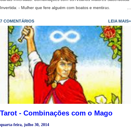
Invertida: - Mulher que fere alguém com boatos e mentiras.
Sacerdotisa + Louco: -Deve esperar para ser mais maduro para fazer
7 COMENTÁRIOS
LEIA MAIS»
o que quer e ainda tem que aprender muitas coisas para avançar. -
Revelação vem tarde demais; perdeu a oportunidade. - Todos os
caminhos estão abertos para o consulente. - Mulher que perde os
papéis. - Perda de controle. - Pessoa que ajuda a outra a manter o
foco. - Mulher sábia que dá passos ousados no amor​​. - Portas abertas
da iluminação espiritual, mas deve tomar cuidado para não se perder
em fantasias. - Pode representar uma mulher imprudente e
excessivamente idealista e sonhadora. - Amor que não se expressa e
que finalmente se liberta. - Relação passageira. - No dinheiro, cuidado
com suas economias, possível desperdício de...
Tarot - Combinações com o Mago
quarta-feira, julho 30, 2014