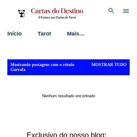
Pular para o conteúdo principal
Início
Tarot
Mais…
P
Mostrando postagens com o rótulo
MOSTRAR TUDO
o
Garrafa
s
t
a
g
Nenhum resultado encontrado
e
n
s
Exclusivo do nosso blog: