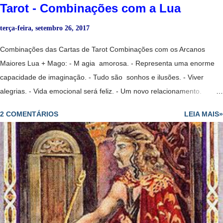
Tarot - Combinações com a Lua
terça-feira, setembro 26, 2017
Combinações das Cartas de Tarot Combinações com os Arcanos
Maiores Lua + Mago: - M agia amorosa. - Representa uma enorme
capacidade de imaginação. - Tudo são sonhos e ilusões. - Viver
alegrias. - Vida emocional será feliz. - Um novo relacionamento.
- Indústrias criativas. - Um mistério. Lua Invertida + Mago: - P essoa
2 COMENTÁRIOS
LEIA MAIS»
que nos ajuda a superar uma grande tristeza. Lua Invertida + Mago
Invertido: - Pessoa pouco confiável. Lua + Mago + Sacerdotisa: - M
agia amorosa. - Uma musa. Lua + Mago + Sol: - Altos e baixos. -
Inquietações. Lua + Sacerdotisa: - P erseguir o secreto e o oculto.
Sharman-Caselli Tarot - Clarividência. - Sentir uma grande solidão. -
Tristeza, falta de comunicação. - Introversão. - Uma pessoa
extremamente sensível, mas não manipula muito bem as suas
capacidades. - Amor platônico irrealizável. - Período de extrema