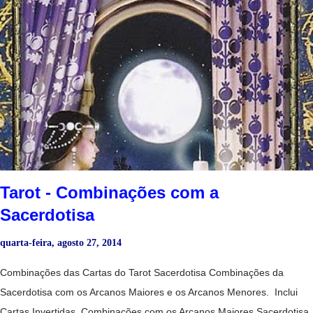
Mostra o início de um relacionamento ou o fortalecimento de um já
existente. -Paixão. -Sucesso para engravidar se esse for o desejo.
Na saúde : -Boa saúde em geral. No dinheiro: - Vida folgada graças
à grande competência que o consulente tem no campo em que
trabalha. - Pessoa com grande potencial. No trabalho : - Para o
consulente desempregado, virá um trabalho muito bem renumerado.
- Para quem está empregado, anuncia aumento de salário ou
melhorias substancia...
Tarot - Combinações com a
Sacerdotisa
quarta-feira, agosto 27, 2014
Combinações das Cartas do Tarot Sacerdotisa Combinações da
Sacerdotisa com os Arcanos Maiores e os Arcanos Menores. Inclui
Cartas Invertidas. Combinações com os Arcanos Maiores Sacerdotisa